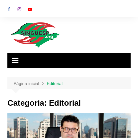
Ir
para
o
conteúdo
Página inicial
Editorial
Categoria:
Editorial