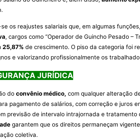
.
m-se os reajustes salariais que, em algumas funçõe
va
, cargos como “Operador de Guincho Pesado – 
m
25,87%
de crescimento. O piso da categoria foi 
os e valorizando profissionalmente os trabalhado
GURANÇA JURÍDICA
ção do
convênio médico,
com qualquer alteração d
para pagamento de salários, com correção e juros e
om previsão de intervalo intrajornada e tratament
dade
garantem que os direitos permaneçam vigente
ação coletiva.