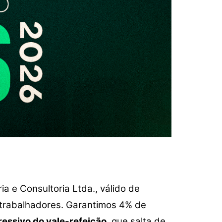
a e Consultoria Ltda., válido de
 trabalhadores. Garantimos 4% de
essivo do vale-refeição
, que salta de