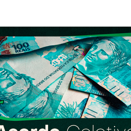
Clube Caxinguí
Guia de Benefício
Psicólogo
Turismo e Hospe
Óticas
Oftalmologista
Odontologia