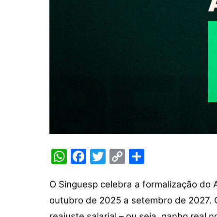
W
F
T
C
S
h
a
w
o
h
at
c
itt
p
ar
O Singuesp celebra a formalização do A
s
e
er
y
e
outubro de 2025 a setembro de 2027. O
reajuste salarial – ou seja, ganho real 