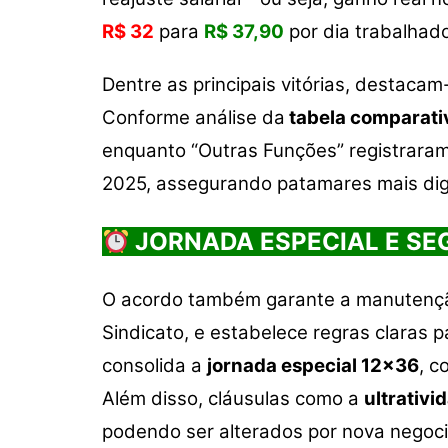
A
b
Li
p
o
n
R$ 32
para
R$ 37,90
por dia trabalhado
p
o
k
Dentre as principais vitórias, destaca
k
Conforme análise da
tabela comparati
enquanto “Outras Funções” registrara
2025, assegurando patamares mais dign
JORNADA ESPECIAL E SE
O acordo também garante a manuten
Sindicato, e estabelece regras claras 
consolida a
jornada especial 12×36
, c
Além disso, cláusulas como a
ultrativi
podendo ser alterados por nova negoci