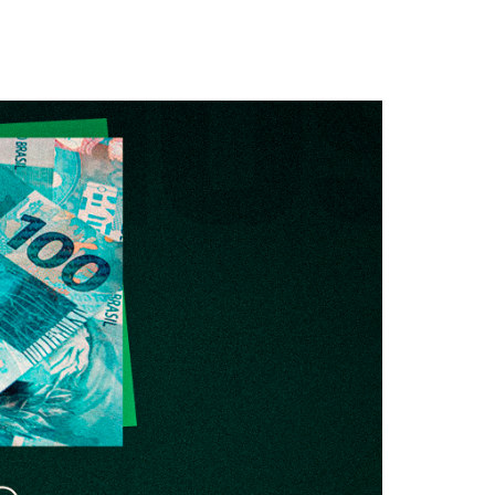
s
dagem