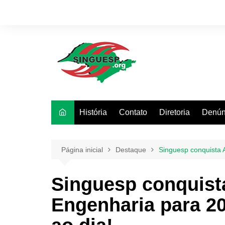
Ir
para
o
conteúdo
História
Contato
Diretoria
Denún
Página inicial
Destaque
Singuesp conquista A
Singuesp conquista
Engenharia para 20