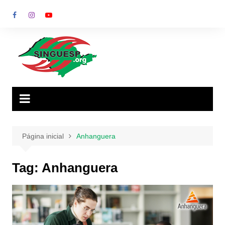
Ir
para
o
conteúdo
Página inicial
Anhanguera
Tag:
Anhanguera