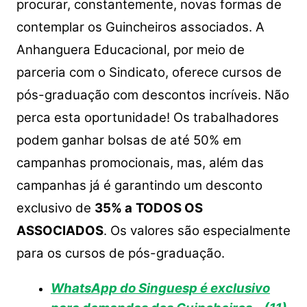
s
e
er
y
e
procurar, constantemente, novas formas de
A
b
Li
contemplar os Guincheiros associados. A
p
o
n
Anhanguera Educacional, por meio de
p
o
k
parceria com o Sindicato, oferece cursos de
k
pós-graduação com descontos incríveis. Não
perca esta oportunidade! Os trabalhadores
podem ganhar bolsas de até 50% em
campanhas promocionais, mas, além das
campanhas já é garantindo um desconto
exclusivo de
35% a
TODOS OS
ASSOCIADOS
. Os valores são especialmente
para os cursos de pós-graduação.
WhatsApp do Singuesp é exclusivo