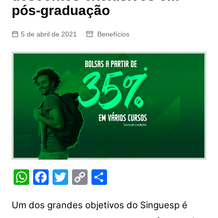
pós-graduação
5 de abril de 2021
Benefícios
W
F
T
C
S
h
a
w
o
h
at
c
itt
p
ar
Um dos grandes objetivos do Singuesp é