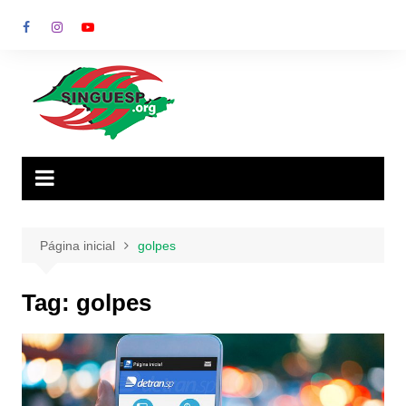
Ir
para
o
conteúdo
Página inicial
golpes
Tag:
golpes