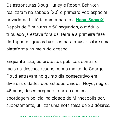
s
e
er
y
e
Os astronautas Doug Hurley e Robert Behnken
A
b
Li
realizaram no sábado (30) o primeiro voo espacial
p
o
n
privado da história com a parceria
Nasa-SpaceX
.
p
o
k
Depois de 8 minutos e 50 segundos, o módulo
k
tripulado já estava fora da Terra e a primeira fase
do foguete ligou as turbinas para pousar sobre uma
plataforma no meio do oceano.
Enquanto isso, os protestos públicos contra o
racismo desencadeados com a morte de George
Floyd entravam no quinto dia consecutivo em
diversas cidades dos Estados Unidos. Floyd, negro,
46 anos, desempregado, morreu em uma
abordagem policial na cidade de Minneapolis por,
supostamente, utilizar uma nota falsa de 20 dólares.