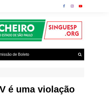
missão de Boleto
vos
RV é uma violação