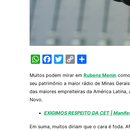
W
F
T
C
S
h
a
w
o
h
at
c
itt
p
ar
Muitos podem mirar em
Rubens Menin
como 
seu patrimônio a maior rádio de Minas Gerais
s
e
er
y
e
das maiores empreiteiras da América Latina,
A
b
Li
Novo.
p
o
n
p
o
k
EXIGIMOS RESPEITO DA CET | Manifes
k
Em suma, muitos diriam que o cara é foda. Af