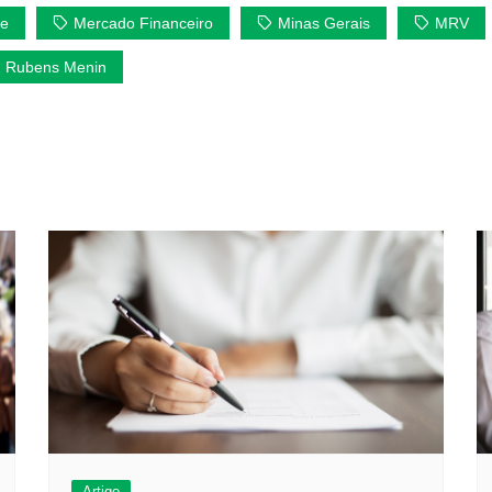
de
Mercado Financeiro
Minas Gerais
MRV
Rubens Menin
Artigo