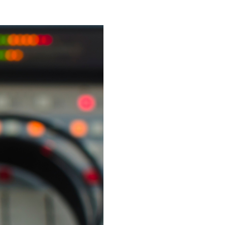
s
dagem