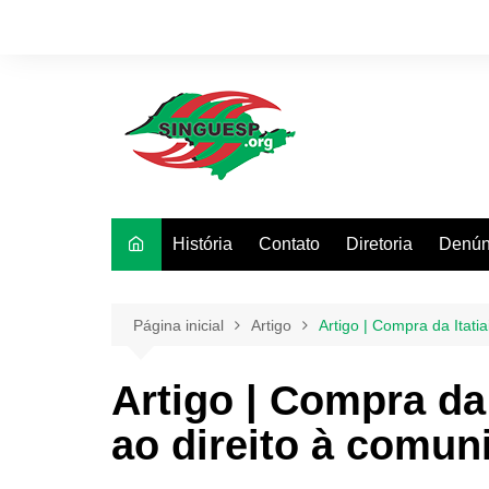
Ir
para
o
conteúdo
História
Contato
Diretoria
Denún
Página inicial
Artigo
Artigo | Compra da Itat
Artigo | Compra da
ao direito à comun