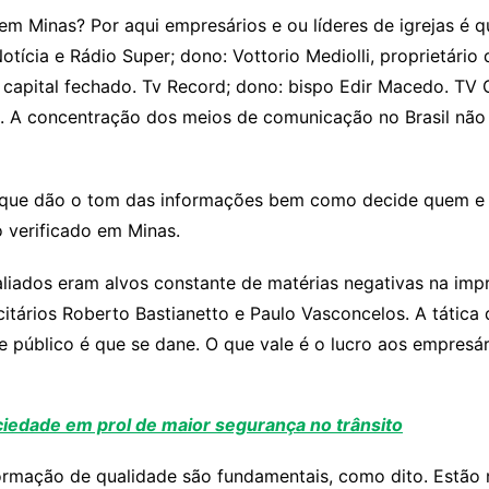
 em Minas? Por aqui empresários e ou líderes de igrejas é
tícia e Rádio Super; dono: Vottorio Mediolli, proprietário
 capital fechado. Tv Record; dono: bispo Edir Macedo. TV 
d. A concentração dos meios de comunicação no Brasil não 
 que dão o tom das informações bem como decide quem e o 
 verificado em Minas.
iados eram alvos constante de matérias negativas na impre
tários Roberto Bastianetto e Paulo Vasconcelos. A tática 
sse público é que se dane. O que vale é o lucro aos empre
iedade em prol de maior segurança no trânsito
nformação de qualidade são fundamentais, como dito. Estã