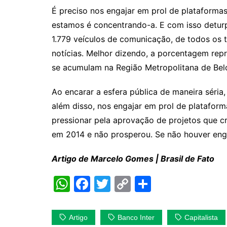
É preciso nos engajar em prol de plataformas
estamos é concentrando-a. E com isso deturp
1.779 veículos de comunicação, de todos os
notícias. Melhor dizendo, a porcentagem re
se acumulam na Região Metropolitana de Belo
Ao encarar a esfera pública de maneira séri
além disso, nos engajar em prol de plataform
pressionar pela aprovação de projetos que c
em 2014 e não prosperou. Se não houver enga
Artigo de Marcelo Gomes | Brasil de Fato
W
F
T
C
S
h
a
w
o
h
at
c
itt
p
ar
Artigo
Banco Inter
Capitalista