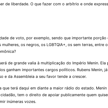
r de liberdade. O que fazer com o arbítrio e onde expre
rdade de voto, por exemplo, sendo que importante porção
lheres, os negros, os LGBTQIA+, os sem terras, entre out
emônica?
será de grande valia à multiplicação do Império Menin. Ela
ios ganham importantes cargos políticos. Rubens Menin, já
so e da Assembleia a seu favor tende a crescer.
a que terá daqui em diante a maior rádio do estado. Menin
r cidadão, tem o direito de apoiar publicamente quem quis
imir inúmeras vozes.