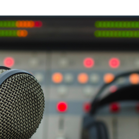
Clube Caxinguí
Guia de Benefício
Psicólogo
Turismo e Hospe
Óticas
Oftalmologista
Odontologia