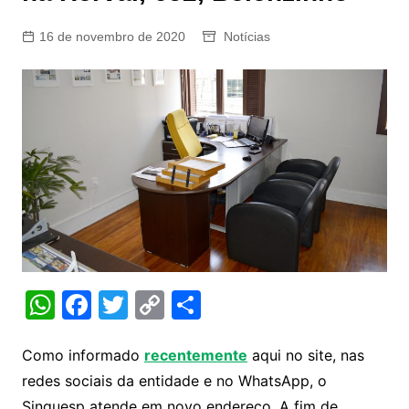
16 de novembro de 2020
Notícias
W
F
T
C
S
h
a
w
o
h
at
c
itt
p
ar
Como informado
recentemente
aqui no site, nas
redes sociais da entidade e no WhatsApp, o
s
e
er
y
e
Singuesp atende em novo endereço. A fim de