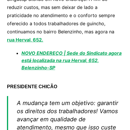
A
b
Li
reduzir custos, mas sem deixar de lado a
p
o
n
praticidade no atendimento e o conforto sempre
p
o
k
oferecido a todos trabalhadores de guincho,
k
continuamos no bairro Belenzinho, mas agora na
rua Herval, 652.
NOVO ENDEREÇO | Sede do Sindicato agora
está localizada na rua Herval, 652,
Belenzinho-SP
PRESIDENTE CHICÃO
A mudança tem um objetivo: garantir
os direitos dos trabalhadores! Vamos
avançar em qualidade de
atendimento, mesmo que isso custe