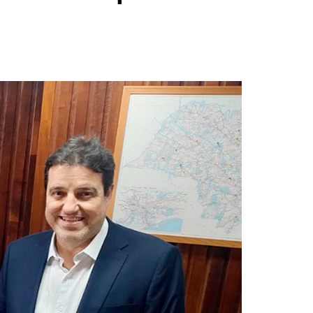
s
dagem