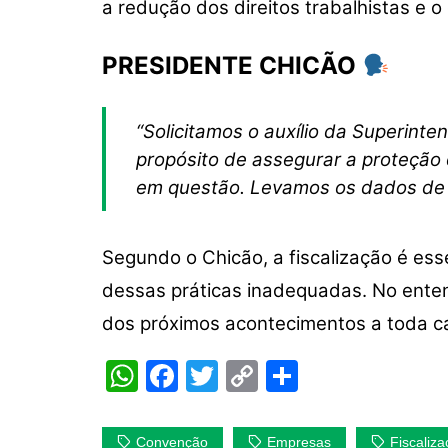
a redução dos direitos trabalhistas e 
PRESIDENTE CHICÃO
“Solicitamos o auxílio da Superint
propósito de assegurar a proteção
em questão. Levamos os dados de v
Segundo o Chicão, a fiscalização é ess
dessas práticas inadequadas. No enten
dos próximos acontecimentos a toda ca
W
F
T
C
S
h
a
w
o
h
at
c
itt
p
ar
Convenção
Empresas
Fiscaliz