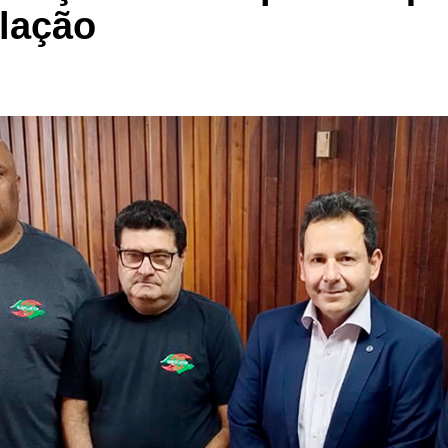
lação
Clube Caxinguí
Guia de Benefício
Psicólogo
Turismo e Hospe
Óticas
Oftalmologista
Odontologia