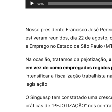
Tocador
A
b
Li
00:00
de
p
o
n
áudio
p
o
k
k
Nosso presidente Francisco José Pereir
estiveram reunidos, dia 22 de agosto,
e Emprego no Estado de São Paulo (MTE
Na ocasião, tratamos da pejotização,
u
em vez de como empregados regidos p
intensificar a fiscalização trabalhist
legislação
O Singuesp tem constatado uma crescen
práticas de “PEJOTIZAÇÃO” nos contrat