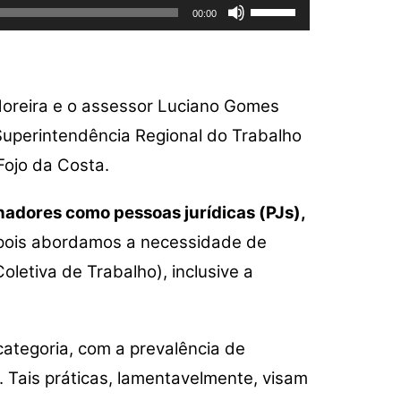
Use
00:00
as
setas
para
cima
 Moreira e o assessor Luciano Gomes
ou
Superintendência Regional do Trabalho
para
baixo
Fojo da Costa.
para
aumentar
hadores como pessoas jurídicas (PJs),
ou
pois abordamos a necessidade de
diminuir
letiva de Trabalho), inclusive a
o
volume.
ategoria, com a prevalência de
 Tais práticas, lamentavelmente, visam