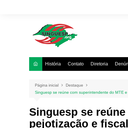
Ir
para
o
conteúdo
História
Contato
Diretoria
Denún
Página inicial
Destaque
Singuesp se reúne com superintendente do MTE e 
Singuesp se reúne
pejotização e fis