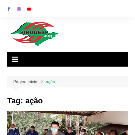
Ir
para
o
conteúdo
Página inicial
ação
Tag:
ação