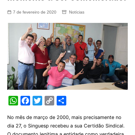
7 de fevereiro de 2020
Notícias
W
F
T
C
S
h
a
w
o
h
at
c
itt
p
ar
No mês de março de 2000, mais precisamente no
dia 27, o Singuesp recebeu a sua Certidão Sindical.
s
e
er
y
e
O documento legitima a entidade como verdadeira