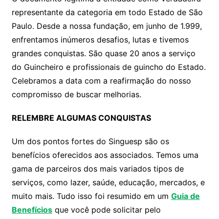
A
b
Li
representante da categoria em todo Estado de São
p
o
n
Paulo. Desde a nossa fundação, em junho de 1.999,
p
o
k
enfrentamos inúmeros desafios, lutas e tivemos
k
grandes conquistas. São quase 20 anos a serviço
do Guincheiro e profissionais de guincho do Estado.
Celebramos a data com a reafirmação do nosso
compromisso de buscar melhorias.
RELEMBRE ALGUMAS CONQUISTAS
Um dos pontos fortes do Singuesp são os
benefícios oferecidos aos associados. Temos uma
gama de parceiros dos mais variados tipos de
serviços, como lazer, saúde, educação, mercados, e
muito mais. Tudo isso foi resumido em um
Guia de
Benefícios
que você pode solicitar pelo