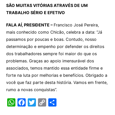
SÃO MUITAS VITÓRIAS ATRAVÉS DE UM
TRABALHO SÉRIO E EFETIVO
FALA AÍ, PRESIDENTE –
Francisco José Pereira,
mais conhecido como Chicão, celebra a data: “Já
passamos por poucas e boas. Contudo, nosso
determinação e empenho por defender os direitos
dos trabalhadores sempre foi maior do que os
problemas. Graças ao apoio imensurável dos
associados, temos mantido essa entidade firme e
forte na luta por melhorias e benefícios. Obrigado a
você que faz parte desta história. Vamos em frente,
rumo a novas conquistas”.
W
F
T
C
S
h
a
w
o
h