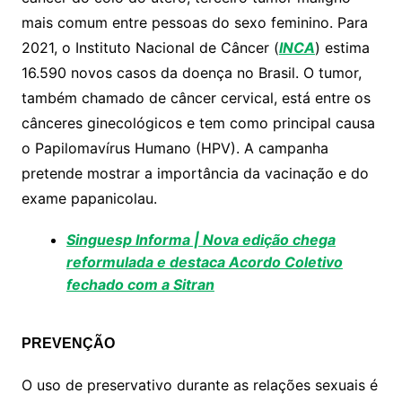
A
b
Li
mais comum entre pessoas do sexo feminino. Para
p
o
n
2021, o Instituto Nacional de Câncer (
INCA
) estima
p
o
k
16.590 novos casos da doença no Brasil. O tumor,
k
também chamado de câncer cervical, está entre os
cânceres ginecológicos e tem como principal causa
o Papilomavírus Humano (HPV). A campanha
pretende mostrar a importância da vacinação e do
exame papanicolau.
Singuesp Informa | Nova edição chega
reformulada e destaca Acordo Coletivo
fechado com a Sitran
PREVENÇÃO
O uso de preservativo durante as relações sexuais é