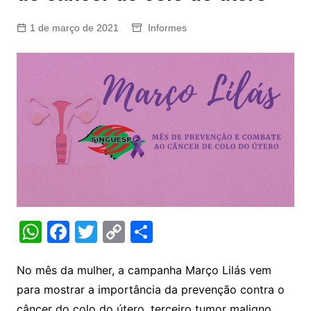
1 de março de 2021
Informes
W
F
T
C
S
h
a
w
o
h
at
c
itt
p
ar
No mês da mulher, a campanha Março Lilás vem
para mostrar a importância da prevenção contra o
s
e
er
y
e
câncer do colo do útero, terceiro tumor maligno