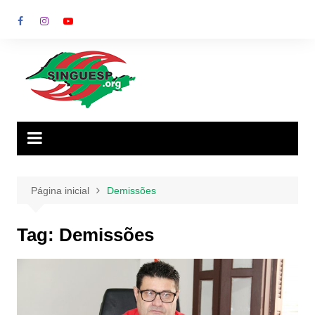
Ir
para
o
conteúdo
Página inicial
Demissões
Tag:
Demissões