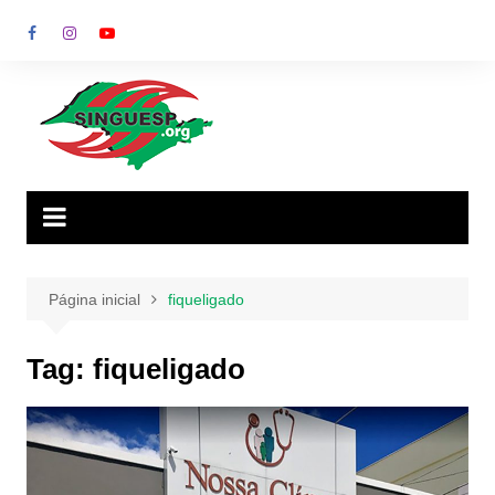
Ir
para
o
conteúdo
Página inicial
fiqueligado
Tag:
fiqueligado