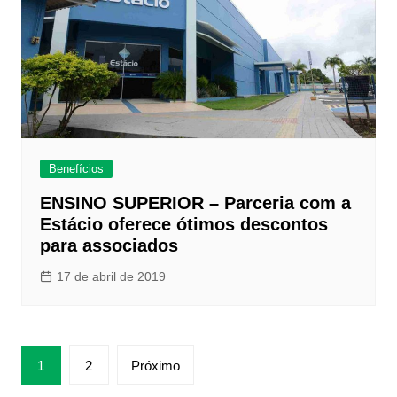
Benefícios
ENSINO SUPERIOR – Parceria com a
Estácio oferece ótimos descontos
para associados
17 de abril de 2019
Paginação
1
2
Próximo
de