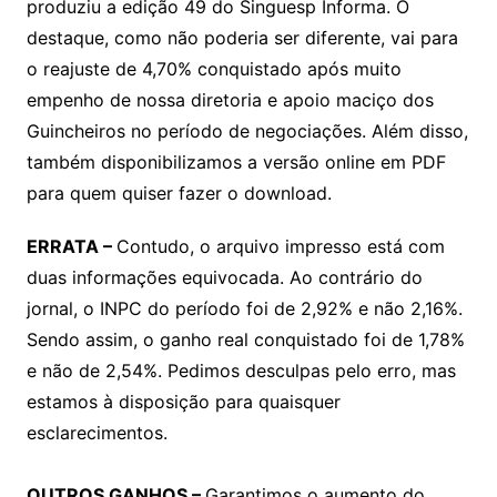
produziu a edição 49 do Singuesp Informa. O
s
e
er
y
e
destaque, como não poderia ser diferente, vai para
A
b
Li
o reajuste de 4,70% conquistado após muito
p
o
n
empenho de nossa diretoria e apoio maciço dos
p
o
k
Guincheiros no período de negociações. Além disso,
k
também disponibilizamos a versão online em PDF
para quem quiser fazer o download.
ERRATA –
Contudo, o arquivo impresso está com
duas informações equivocada. Ao contrário do
jornal, o INPC do período foi de 2,92% e não 2,16%.
Sendo assim, o ganho real conquistado foi de 1,78%
e não de 2,54%. Pedimos desculpas pelo erro, mas
estamos à disposição para quaisquer
esclarecimentos.
OUTROS GANHOS –
Garantimos o aumento do