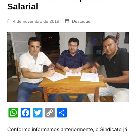
Salarial
4 de novembro de 2019
Destaque
W
F
T
C
S
h
a
w
o
h
at
c
itt
p
ar
Conforme informamos anteriormente, o Sindicato já