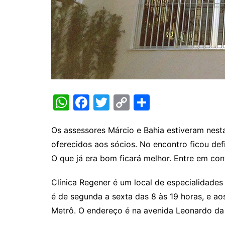
W
F
T
C
S
h
a
w
o
h
at
c
itt
p
ar
Os assessores Márcio e Bahia estiveram nesta
oferecidos aos sócios. No encontro ficou def
s
e
er
y
e
O que já era bom ficará melhor. Entre em con
A
b
Li
p
o
n
Clínica Regener é um local de especialidade
p
o
k
é de segunda a sexta das 8 às 19 horas, e a
k
Metrô. O endereço é na avenida Leonardo da V