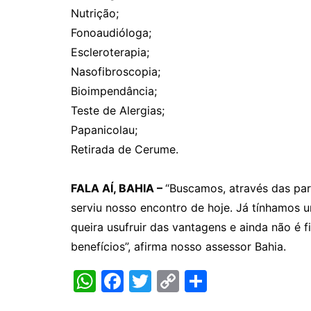
Nutrição;
Fonoaudióloga;
Escleroterapia;
Nasofibroscopia;
Bioimpendância;
Teste de Alergias;
Papanicolau;
Retirada de Cerume.
FALA AÍ, BAHIA –
“Buscamos, através das par
serviu nosso encontro de hoje. Já tínhamos 
queira usufruir das vantagens e ainda não é 
benefícios”, afirma nosso assessor Bahia.
W
F
T
C
S
h
a
w
o
h