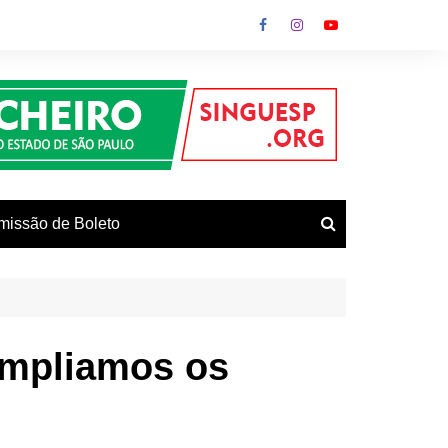
missão de Boleto
vos
mpliamos os