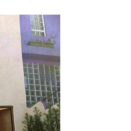
s
dagem