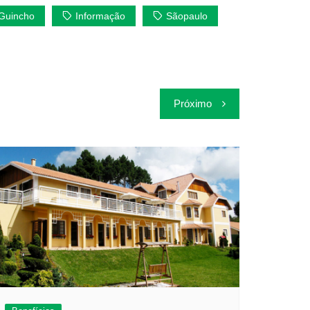
Guincho
Informação
Sãopaulo
Próximo