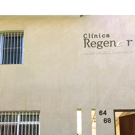
Clube Caxinguí
Guia de Benefício
Psicólogo
Turismo e Hospe
Óticas
Oftalmologista
Odontologia