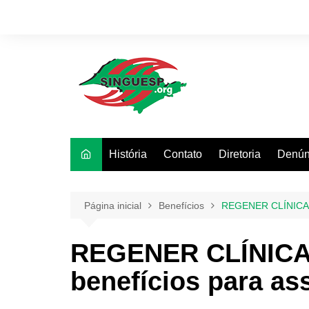
Ir
para
o
conteúdo
História
Contato
Diretoria
Denún
Página inicial
Benefícios
REGENER CLÍNICA D
REGENER CLÍNICA
benefícios para as