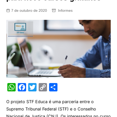
7 de outubro de 2020
Informes
W
F
T
C
S
h
a
w
o
h
at
c
itt
p
ar
O projeto STF Educa é uma parceria entre o
Supremo Tribunal Federal (STF) e o Conselho
s
e
er
y
e
Nacional de Justiça (CNJ). Os interessados no curso