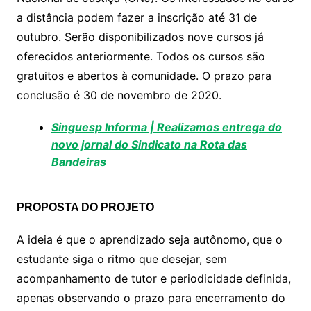
A
b
Li
a distância podem fazer a inscrição até 31 de
p
o
n
outubro. Serão disponibilizados nove cursos já
p
o
k
oferecidos anteriormente. Todos os cursos são
k
gratuitos e abertos à comunidade. O prazo para
conclusão é 30 de novembro de 2020.
Singuesp Informa | Realizamos entrega do
novo jornal do Sindicato na Rota das
Bandeiras
PROPOSTA DO PROJETO
A ideia é que o aprendizado seja autônomo, que o
estudante siga o ritmo que desejar, sem
acompanhamento de tutor e periodicidade definida,
apenas observando o prazo para encerramento do