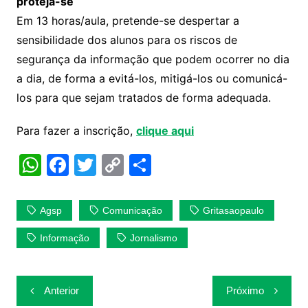
proteja-se
Em 13 horas/aula, pretende-se despertar a
sensibilidade dos alunos para os riscos de
segurança da informação que podem ocorrer no dia
a dia, de forma a evitá-los, mitigá-los ou comunicá-
los para que sejam tratados de forma adequada.
Para fazer a inscrição,
clique aqui
W
F
T
C
S
h
a
w
o
h
at
c
itt
p
ar
Agsp
Comunicação
Gritasaopaulo
s
e
er
y
e
Informação
Jornalismo
A
b
Li
p
o
n
Navegação
p
o
k
Anterior
Próximo
de