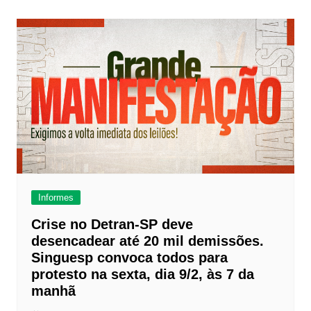
k
Post
Informes
Crise no Detran-SP deve
desencadear até 20 mil demissões.
Singuesp convoca todos para
protesto na sexta, dia 9/2, às 7 da
manhã